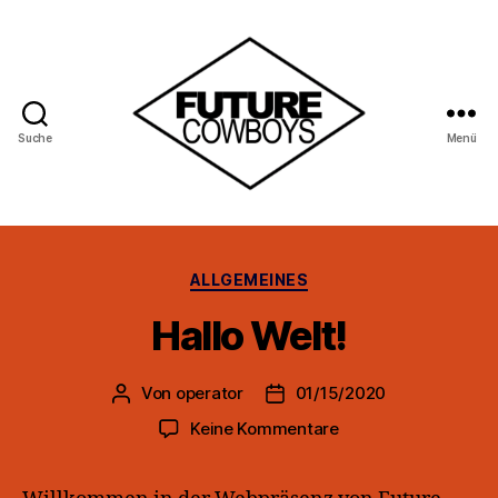
Suche
Menü
Future
Cowboys
Kategorien
ALLGEMEINES
Hallo Welt!
Von
operator
01/15/2020
Beitragsautor
Beitragsdatum
zu
Keine Kommentare
Hello
world!