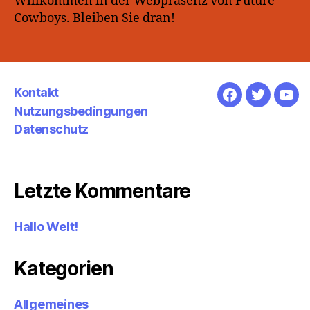
Willkommen in der Webpräsenz von Future
Cowboys. Bleiben Sie dran!
Kontakt
Facebook
Twitter
You
Nutzungsbedingungen
Datenschutz
Letzte Kommentare
Hallo Welt!
Kategorien
Allgemeines